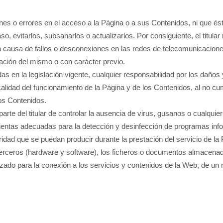
pciones o errores en el acceso a la Página o a sus Contenidos, ni que 
, evitarlos, subsanarlos o actualizarlos. Por consiguiente, el titular
an causa de fallos o desconexiones en las redes de telecomunicacion
stación del mismo o con carácter previo.
as en la legislación vigente, cualquier responsabilidad por los daños
 calidad del funcionamiento de la Página y de los Contenidos, al no cu
los Contenidos.
parte del titular de controlar la ausencia de virus, gusanos o cualqui
ientas adecuadas para la detección y desinfección de programas inform
idad que se puedan producir durante la prestación del servicio de la
 terceros (hardware y software), los ficheros o documentos almacen
ilizado para la conexión a los servicios y contenidos de la Web, de u