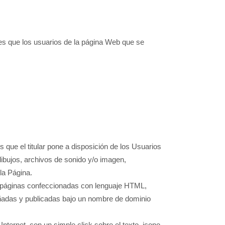
nes que los usuarios de la página Web que se
 que el titular pone a disposición de los Usuarios
 dibujos, archivos de sonido y/o imagen,
la Página.
de páginas confeccionadas con lenguaje HTML,
eñadas y publicadas bajo un nombre de dominio
nternet, con un simple click sobre el texto, icono,