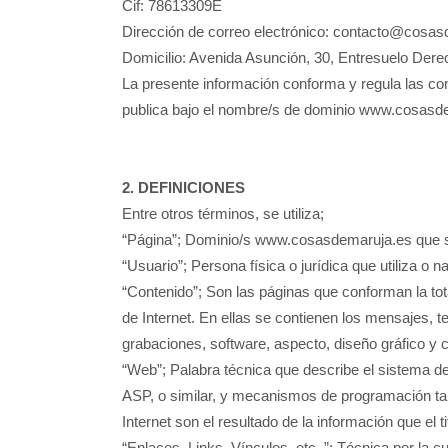
Cif: 78613309E
Dirección de correo electrónico: contacto@cosa
Domicilio: Avenida Asunción, 30, Entresuelo Dere
La presente información conforma y regula las con
publica bajo el nombre/s de dominio www.cosasd
2.
DEFINICIONES
Entre otros términos, se utiliza;
“Página”; Dominio/s www.cosasdemaruja.es que se
“Usuario”; Persona física o jurídica que utiliza o 
“Contenido”; Son las páginas que conforman la tota
de Internet. En ellas se contienen los mensajes, te
grabaciones, software, aspecto, diseño gráfico y c
“Web”; Palabra técnica que describe el sistema d
ASP, o similar, y mecanismos de programación ta
Internet son el resultado de la información que el t
“Enlaces, Links, Vínculos, etc..”; Técnica por la c