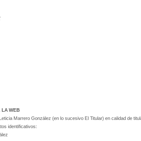
l
E LA WEB
eticia Marrero González (en lo sucesivo El Titular) en calidad de tit
s identificativos:
ález