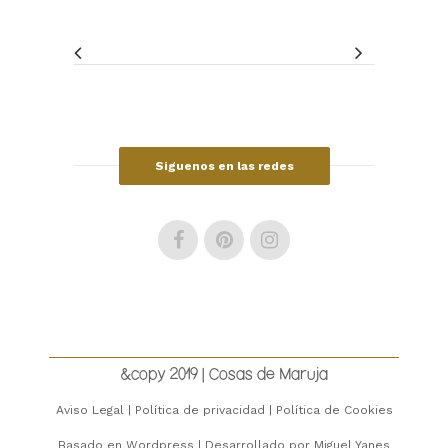
Siguenos en las redes
SÍGUENOS EN INSTAGRAM
&copy 2019 | Cosas de Maruja
Aviso Legal
|
Política de privacidad
|
Política de Cookies
Basado en
Wordpress
| Desarrollado por
Miguel Yanes