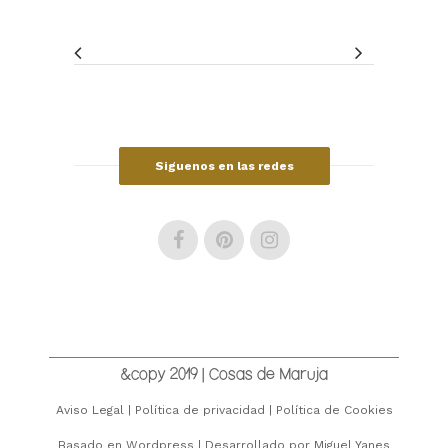
Siguenos en las redes
SÍGUENOS EN INSTAGRAM
&copy 2019 | Cosas de Maruja
Aviso Legal
|
Política de privacidad
|
Política de Cookies
Basado en
Wordpress
| Desarrollado por
Miguel Yanes